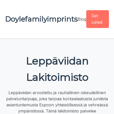
Get
Doylefamilyimprints
Blog
Listed
Leppäviidan
Lakitoimisto
Leppäviidan arvostettu ja rauhallinen oikeudellinen
palveluntarjoaja, joka tarjoaa korkealaatuista juridista
asiantuntemusta Espoon yhteisöllisessä ja vehreässä
ympäristössä. Tämä lakitoimisto palvelee