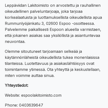
Leppäviidan Lakitoimisto on arvostettu ja rauhallinen
oikeudellinen palveluntarjoaja, joka tarjoaa
korkealaatuista ja luottamuksellista oikeudellista apua
Rummunlyöjänkatu 3, 02600 Espoo -osoitteessa.
Palvelemme paikallisesti Espoon alueella varmistaen,
että jokainen asiakas saa yksilöllistä ja asiantuntevaa
neuvontaa.
Olemme sitoutuneet tarjoamaan selkeää ja
käytännönläheistä oikeudellista tukea monenlaisissa
tilanteissa. Luotettavuus ja asiakaslähtöisyys ovat
toimintamme ytimessä. Ota yhteyttä ja keskustellaan,
miten voimme auttaa sinua.
Yhteystiedot:
Website: espoolakitoimisto.com
Phone: 0403639647